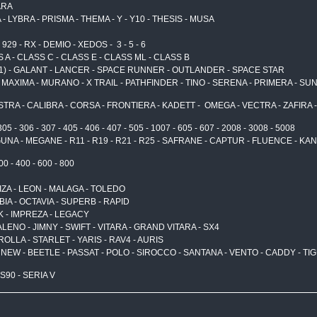
MARA
- LYBRA - PRISMA - THEMA - Y - Y10 - THESIS - MUSA
- 929 - RX - DEMIO - XEDOS - 3 - 5 - 6
SS A - CLASS C - CLASS E - CLASS ML - CLASS B
91) - GALANT - LANCER - SPACE RUNNER - OUTLANDER - SPACE STAR
 MAXIMA - MURANO - X TRAIL - PATHFINDER - TINO - SERENA - PRIMERA - SU
TRA - CALIBRA - CORSA - FRONTIERA - KADETT - OMEGA - VECTRA - ZAFIRA -
305 - 306 - 307 - 405 - 406 - 407 - 505 - 1007 - 605 - 607 - 2008 - 3008 - 5008
UNA - MEGANE - R11 - R19 - R21 - R25 - SAFRANE - CAPTUR - FLUENCE - KA
0 - 400 - 600 - 800
IZA - LEON - MALAGA - TOLEDO
ABIA - OCTAVIA - SUPERB - RAPID
 - IMPREZA - LEGACY
LENO - JIMNY - SWIFT - VITARA - GRAND VITARA - SX4
ROLLA - STARLET - YARIS - RAV4 - AURIS
- NEW - BEETLE - PASSAT - POLO - SIROCCO - SANTANA - VENTO - CADDY - TI
- S90 - SERIA V