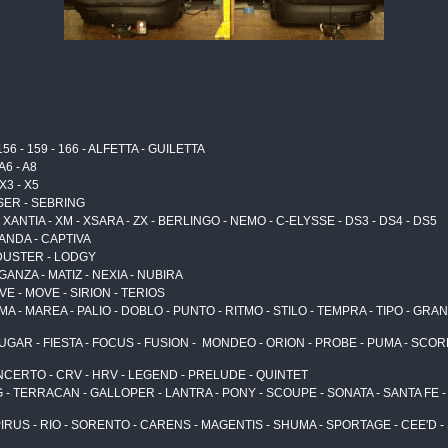
 156 - 159 - 166 - ALFETTA - GUILETTA
 A6 - A8
 X3 - X5
ISER - SEBRING
X - XANTIA - XM - XSARA - ZX - BERLINGO - NEMO - C-ELYSSE - DS3 - DS4 - DS5
VANDA - CAPTIVA
DUSTER - LODGY
ANZA - MATIZ - NEXIA - NUBIRA
 - MOVE - SIRION - TERIOS
A - MAREA - PALIO - DOBLO - PUNTO - RITMO - STILO - TEMPRA - TIPO - GRA
UGAR - FIESTA - FOCUS - FUSION - MONDEO - ORION - PROBE - PUMA - SCORP
NCERTO - CRV - HRV - LEGEND - PRELUDE - QUINTET
- TERRACAN - GALLOPER - LANTRA - PONY - SCOUPE - SONATA - SANTA FE - TUCSO
PIRUS - RIO - SORENTO - CARENS - MAGENTIS - SHUMA - SPORTAGE - CEE'D -