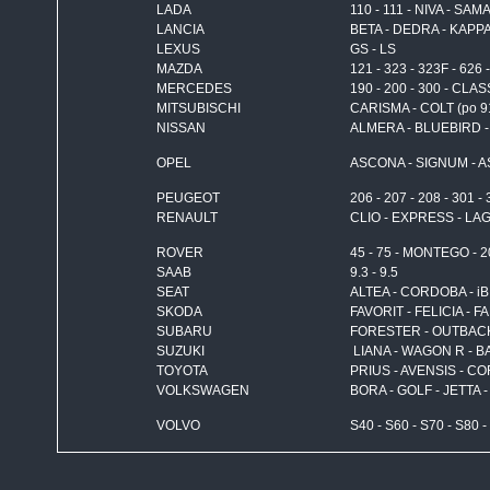
LADA
110 - 111 - NIVA - SA
LANCIA
BETA - DEDRA - KAPPA 
LEXUS
GS - LS
MAZDA
121 - 323 - 323F - 626 
MERCEDES
190 - 200 - 300 - CLA
MITSUBISCHI
CARISMA - COLT (po 
NISSAN
ALMERA - BLUEBIRD -
OPEL
ASCONA - SIGNUM - AS
PEUGEOT
206 - 207 - 208 - 301 - 
RENAULT
CLIO - EXPRESS - LAG
ROVER
45 - 75 - MONTEGO - 20
SAAB
9.3 - 9.5
SEAT
ALTEA - CORDOBA - iB
SKODA
FAVORIT - FELICIA - F
SUBARU
FORESTER - OUTBACK
SUZUKI
LIANA - WAGON R - BA
TOYOTA
PRIUS - AVENSIS - CO
VOLKSWAGEN
BORA - GOLF - JETTA 
VOLVO
S40 - S60 - S70 - S80 