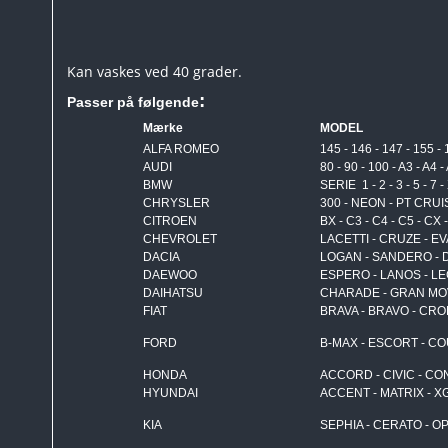
Kan vaskes ved 40 grader.
:
Passer på følgende
Mærke
MODEL
ALFA ROMEO
145 - 146 - 147 - 155 -
AUDI
80 - 90 - 100 - A3 - A4 -
BMW
SERIE 1 - 2 - 3 - 5 - 7 -
CHRYSLER
300 - NEON - PT CRU
CITROEN
BX - C3 - C4 - C5 - C
CHEVROLET
LACETTI - CRUZE - E
DACIA
LOGAN - SANDERO - 
DAEWOO
ESPERO - LANOS - LEG
DAIHATSU
CHARADE - GRAN MOVE
FIAT
BRAVA - BRAVO - CROM
FORD
B-MAX - ESCORT - CO
HONDA
ACCORD - CIVIC - CO
HYUNDAI
ACCENT - MATRIX - XG 
KIA
SEPHIA - CERATO - O