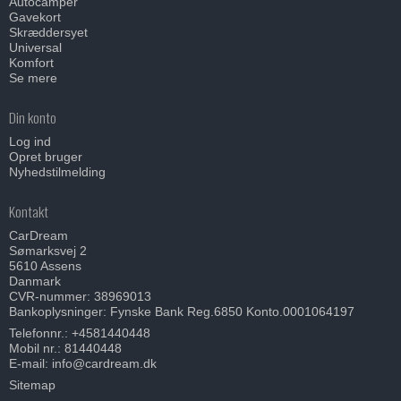
Autocamper
Gavekort
Skræddersyet
Universal
Komfort
Se mere
Din konto
Log ind
Opret bruger
Nyhedstilmelding
Kontakt
CarDream
Sømarksvej 2
5610 Assens
Danmark
CVR-nummer: 38969013
Bankoplysninger: Fynske Bank Reg.6850 Konto.0001064197
Telefonnr.:
+4581440448
Mobil nr.:
81440448
E-mail
:
info@cardream.dk
Sitemap