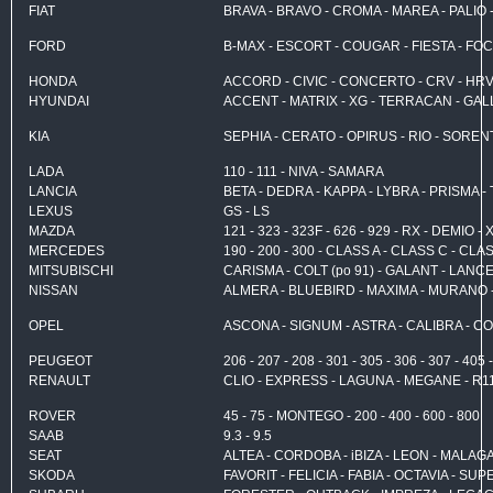
FIAT
BRAVA - BRAVO - CROMA - MAREA - PALIO -
FORD
B-MAX - ESCORT - COUGAR - FIESTA - FO
HONDA
ACCORD - CIVIC - CONCERTO - CRV - HRV
HYUNDAI
ACCENT - MATRIX - XG - TERRACAN - GALLOP
KIA
SEPHIA - CERATO - OPIRUS - RIO - SORE
LADA
110 - 111 - NIVA - SAMARA
LANCIA
BETA - DEDRA - KAPPA - LYBRA - PRISMA - 
LEXUS
GS - LS
MAZDA
121 - 323 - 323F - 626 - 929 - RX - DEMIO - 
MERCEDES
190 - 200 - 300 - CLASS A - CLASS C - CL
MITSUBISCHI
CARISMA - COLT (po 91) - GALANT - LA
NISSAN
ALMERA - BLUEBIRD - MAXIMA - MURANO - 
OPEL
ASCONA - SIGNUM - ASTRA - CALIBRA - CO
PEUGEOT
206 - 207 - 208 - 301 - 305 - 306 - 307 - 405 
RENAULT
CLIO - EXPRESS - LAGUNA - MEGANE - R11
ROVER
45 - 75 - MONTEGO - 200 - 400 - 600 - 800
SAAB
9.3 - 9.5
SEAT
ALTEA - CORDOBA - iBIZA - LEON - MALAG
SKODA
FAVORIT - FELICIA - FABIA - OCTAVIA - SU