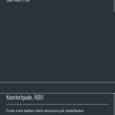
Sæt med 2 stk
Komfortpude, RØD
Pude med lækker blød alcantara på siddefladen