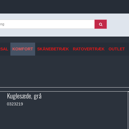
RSAL
KOMFORT
SKÅNEBETRÆK
RATOVERTRÆK
OUTLET
Kuglesæde, grå
0323219