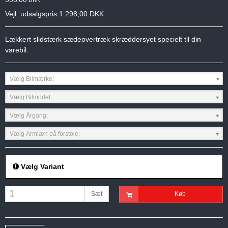
Vejl. udsalgspris 1.298,00 DKK
Lækkert slidstærk sædeovertræk skræddersyet specielt til din
varebil.
Vælg Bilmærke;
Vælg Bilmodel;
Vælg Årgang;
Vælg Armlæn på forstole;
Vælg Variant
Sæt
Køb