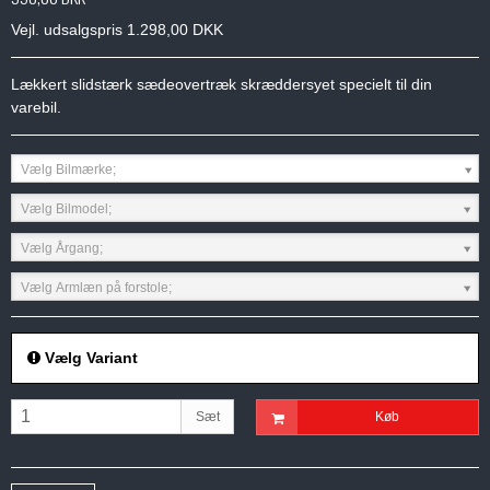
Vejl. udsalgspris 1.298,00 DKK
Lækkert slidstærk sædeovertræk skræddersyet specielt til din
varebil.
Vælg Bilmærke;
Vælg Bilmodel;
Vælg Årgang;
Vælg Armlæn på forstole;
Vælg Variant
Sæt
Køb