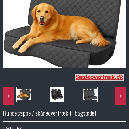
Hundetæppe / skåneovertræk til bagsædet
188,00 DKK